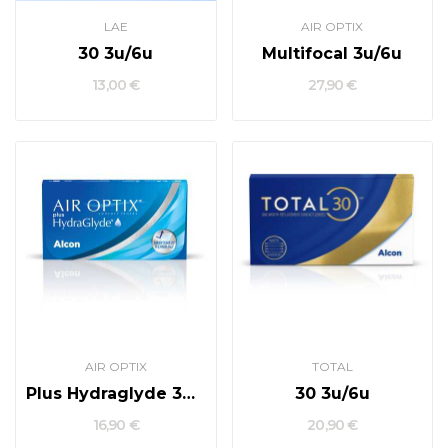
LAE
AIR OPTIX
30 3u/6u
Multifocal 3u/6u
13,00 €
27,90 €
AIR OPTIX
TOTAL
Plus Hydraglyde 3u/6u
30 3u/6u
16,90 €
20,90 €