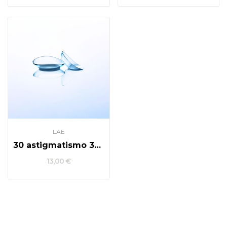
LAE
30 astigmatismo 3u/6u
13,00 €