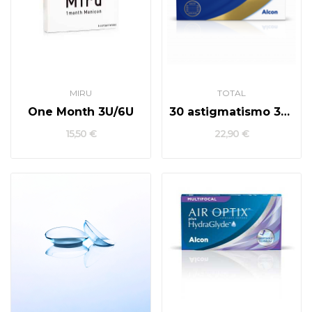
MIRU
TOTAL
One Month 3U/6U
30 astigmatismo 3u/6u
15,50 €
22,90 €