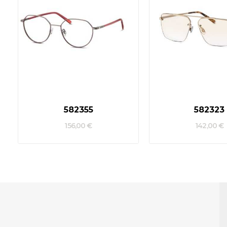
582355
582323
156,00 €
142,00 €