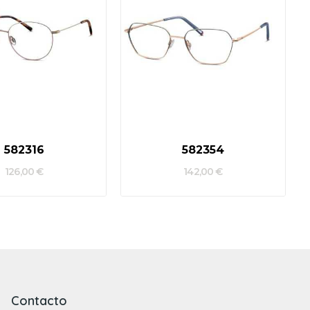
582316
582354
126,00 €
142,00 €
Contacto