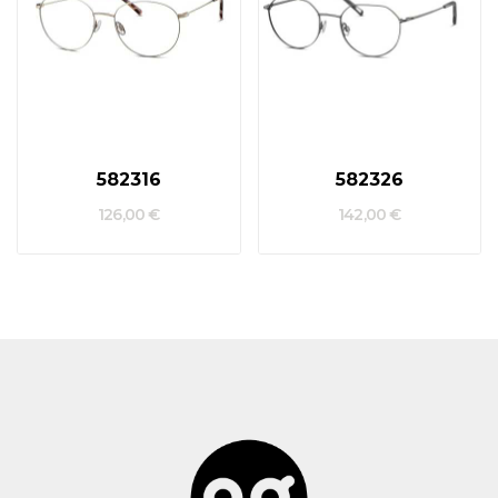
582316
582326
126,00 €
142,00 €